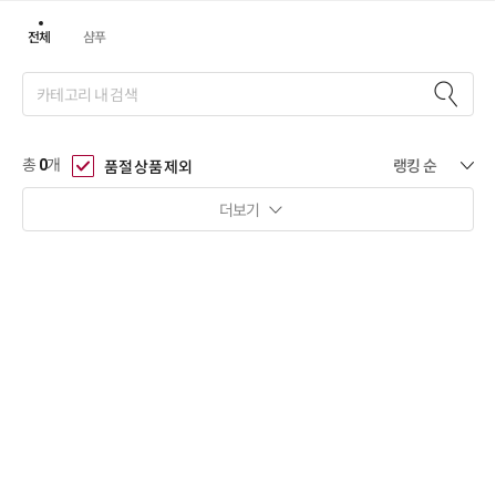
전체
샴푸
총
개
품절 상품 제외
0